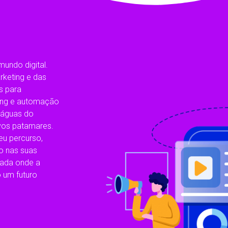
undo digital.
keting e das
s para
ting e automação
 águas do
vos patamares.
u percurso,
o nas suas
nada onde a
 um futuro