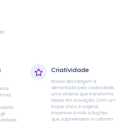
es
a
Criatividade
Nossa abordagem é
alimentada pela criatividade,
 uma
uma chama que transforma
ncia,
ideias em inovação. Com um
toque único e original,
nejado
trazemos à vida soluções
gir
que surpreendem e cativam
ualidade