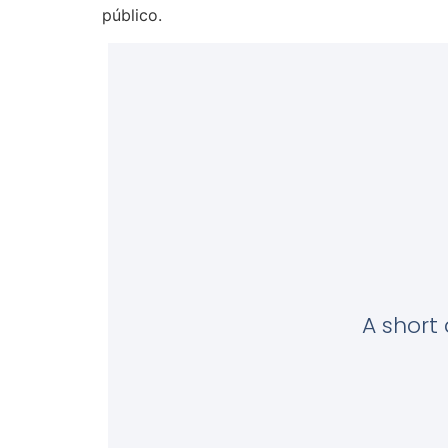
público.
A short 